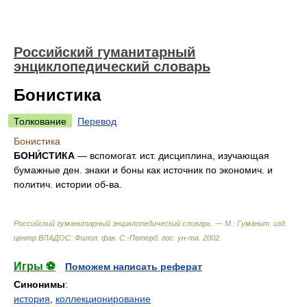
Российский гуманитарный
энциклопедический словарь
Бонистика
Толкование
Перевод
Бонистика
БОНИ́СТИКА
— вспомогат. ист. дисциплина, изучающая
бумажные ден. знаки и боны как источник по экономич. и
политич. истории об-ва.
Российский гуманитарный энциклопедический словарь. — М.: Гуманит. изд.
центр ВЛАДОС: Филол. фак. С.-Петерб. гос. ун-та
.
2002
.
Игры ⚽
Поможем написать реферат
Синонимы
:
история
,
коллекционирование